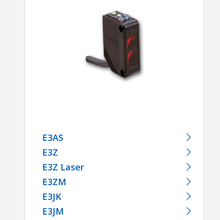
E3AS
Ε3Ζ
E3Z Laser
E3ZM
E3JK
E3JM