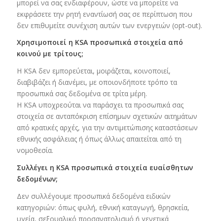
μπορεί να σας ενδιαφέρουν, ώστε να μπορείτε να
εκφράσετε την ρητή εναντίωσή σας σε περίπτωση που
δεν επιθυμείτε συνέχιση αυτών των ενεργειών (opt-out).
Χρησιμοποιεί η KSA προσωπικά στοιχεία από
κοινού με τρίτους;
Η KSA δεν εμπορεύεται, μοιράζεται, κοινοποιεί,
διαβιβάζει ή διανέμει, με οποιονδήποτε τρόπο τα
προσωπικά σας δεδομένα σε τρίτα μέρη.
Η KSA υποχρεούται να παράσχει τα προσωπικά σας
στοιχεία σε ανταπόκριση επίσημων σχετικών αιτημάτων
από κρατικές αρχές, για την αντιμετώπισης καταστάσεων
εθνικής ασφάλειας ή όπως άλλως απαιτείται από τη
νομοθεσία.
Συλλέγει η KSA προσωπικά στοιχεία ευαίσθητων
δεδομένων;
Δεν συλλέγουμε προσωπικά δεδομένα ειδικών
κατηγοριών: όπως φυλή, εθνική καταγωγή, θρησκεία,
υγεία, σεξουαλικό προσανατολισμό ή γενετικά