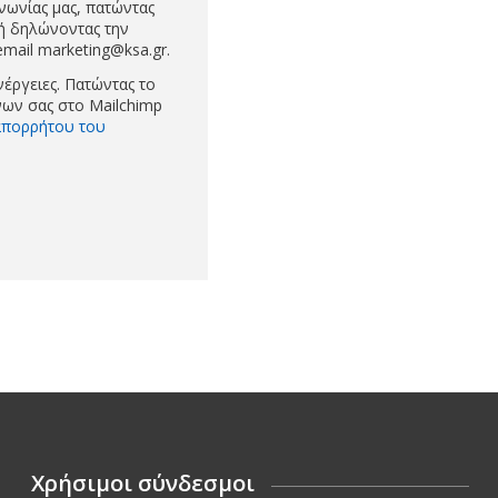
νωνίας μας, πατώντας
 ή δηλώνοντας την
mail marketing@ksa.gr.
νέργειες. Πατώντας το
ων σας στο Mailchimp
 απορρήτου του
Χρήσιμοι σύνδεσμοι