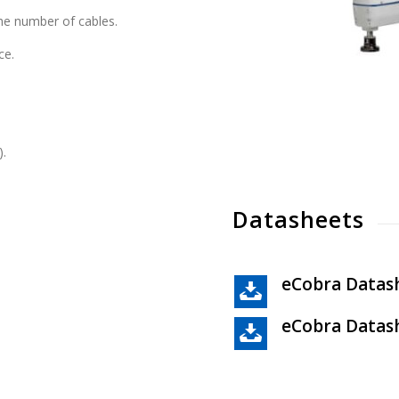
the number of cables.
ce.
).
Datasheets
eCobra Datas
eCobra Datas