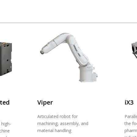
ated
Viper
iX3
Articulated robot for
Parall
machining, assembly, and
the f
 high-
material handling
pharma
chine