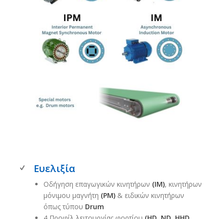
Ευελιξία
Οδήγηση επαγωγικών κινητήρων
(ΙΜ)
, κινητήρων
μόνιμου μαγνήτη
(PM)
& ειδικών κινητήρων
όπως τύπου
Drum
4 Προφίλ λειτουργίας φορτίου
(HD, ND, HHD,