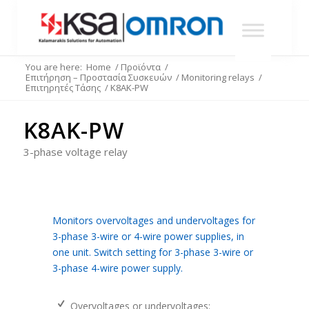
You are here:
Home
/
Προϊόντα
/
Επιτήρηση – Προστασία Συσκευών
/
Monitoring relays
/
Επιτηρητές Τάσης
/
K8AK-PW
K8AK-PW
3-phase voltage relay
Monitors overvoltages and undervoltages for
3-phase 3-wire or 4-wire power supplies, in
one unit. Switch setting for 3-phase 3-wire or
3-phase 4-wire power supply.
Overvoltages or undervoltages: