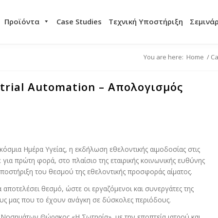
Προϊόντα
Case Studies
Τεχνική Υποστήριξη
Σεμινά
You are here:
Home
/
Ca
trial Automation – Απολογισμός
όσμια Ημέρα Υγείας, η εκδήλωση εθελοντικής αιμοδοσίας στις
ε για πρώτη φορά, στο πλαίσιο της εταιρικής κοινωνικής ευθύνης
 υποστήριξη του θεσμού της εθελοντικής προσφοράς αίματος.
α αποτελέσει θεσμό, ώστε οι εργαζόμενοι και συνεργάτες της
υς μας που το έχουν ανάγκη σε δύσκολες περιόδους.
 Νοσημάτων Θώρακος «Η Σωτηρία», με την εποπτεία ιατρού και