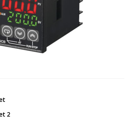
et
et 2