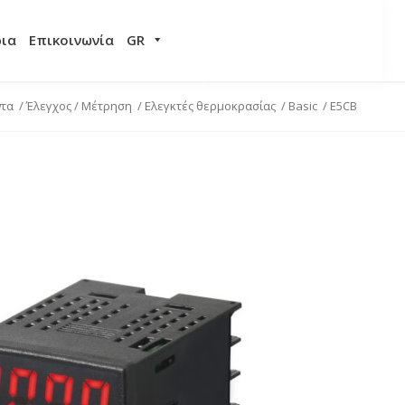
ρια
Επικοινωνία
GR
ντα
/
Έλεγχος / Μέτρηση
/
Ελεγκτές θερμοκρασίας
/
Basic
/
E5CB